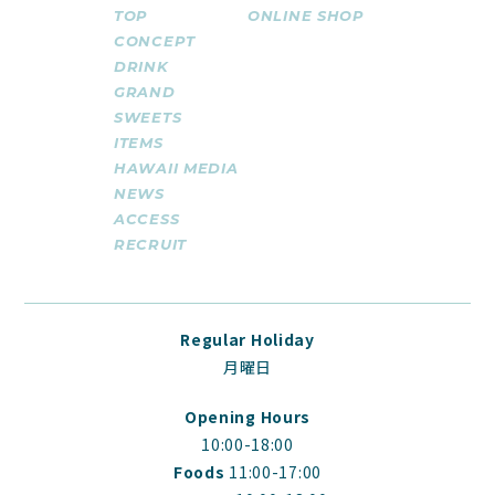
TOP
ONLINE SHOP
CONCEPT
DRINK
GRAND
SWEETS
ITEMS
HAWAII MEDIA
NEWS
ACCESS
RECRUIT
Regular Holiday
月曜日
Opening Hours
10:00-18:00
Foods
11:00-17:00