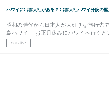
ハワイに出雲大社がある？ 出雲大社ハワイ分院の
昭和の時代から日本人が大好きな旅行先
島ハワイ。 お正月休みにハワイへ行くと
ね。 その中には、外国にいても元旦は初
続きを読む
う方もいるかもしれません。実は、ハワ
るということをご存知でしょうか？ この
ある出雲大社の分院について、その目的
法などを紹介します。 ハワイで出雲大社
ハ
注意してい …
続きを読む
ワ
イ
に
出
雲
大