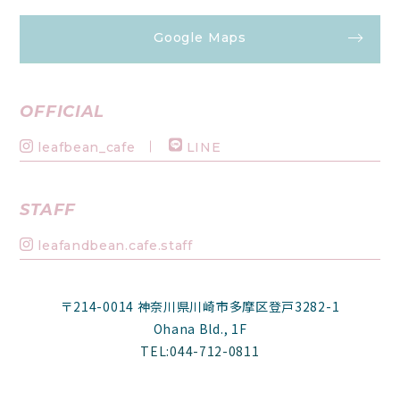
Google Maps
OFFICIAL
leafbean_cafe
LINE
STAFF
leafandbean.cafe.staff
〒214-0014 神奈川県川崎市多摩区登戸3282-1
Ohana Bld., 1F
TEL:044-712-0811