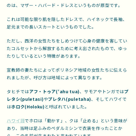
のは、マザー・ハバード・ドレスというものが原型です。
これは可能な限り肌を隠したドレスで、ハイネックで長袖、
足元までの長いスカートというものでした。
ただし、西洋の女性たちをしめつけて心身の健康を害してい
たコルセットから解放するために考え出されたもので、ゆっ
たりしているという特徴があります。
宣教師の妻たちによってポリネシア地域の女性たちに伝えら
れましたが、呼び方は地域によって異なります。
タヒチでは
アフ・トゥア(‘ahu tua)
、サモアやトンガでは
プ
レタシ(puletasi)
や
プレタハ(puletaha)
、そしてハワイで
は
ホロク(Holoku)
と呼ばれていました。
ハワイ語
でホロは「動かす」、クは「止める」という意味が
あり、当時は足ふみのペダルミシンで衣装を作ったことか
ら、この名前が生まれたと言われています。