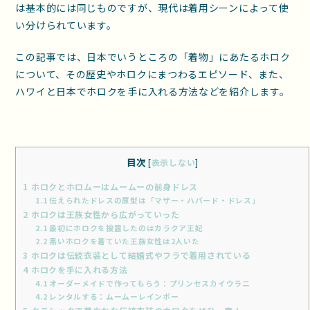
は基本的には同じものですが、現代は着用シーンによって使
い分けられています。
この記事では、日本でいうところの「着物」にあたるホロク
について、その歴史やホロクにまつわるエピソード、また、
ハワイと日本でホロクを手に入れる方法などを紹介します。
目次
[
表示しない
]
1
ホロクとホロムーはムームーの前身ドレス
1.1
伝えられたドレスの原型は「マザー・ハバード・ドレス」
2
ホロクは王族女性から広がっていった
2.1
最初にホロクを披露したのはカラクア王妃
2.2
黒いホロクを着ていた王族女性は2人いた
3
ホロクは伝統衣装として結婚式やフラで着用されている
4
ホロクを手に入れる方法
4.1
オーダーメイドで作ってもらう：プリンセスカイウラニ
4.2
レンタルする：ムームーレインボー