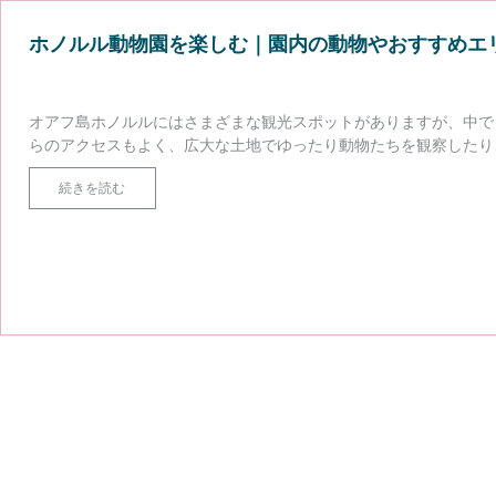
ホノルル動物園を楽しむ｜園内の動物やおすすめエ
オアフ島ホノルルにはさまざまな観光スポットがありますが、中で
らのアクセスもよく、広大な土地でゆったり動物たちを観察したり
す。 この記事ではホノルル動物園の詳細や魅力、必見の動物や注
続きを読む
ホ
ださい。 ▼以下の記 …
続きを読む
ノ
ル
ル
動
物
園
を
楽
し
む
｜
園
内