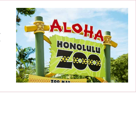
か
ま
く