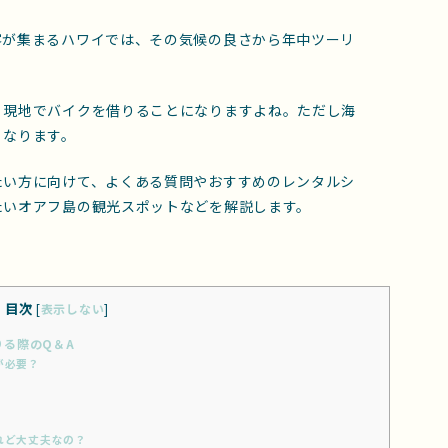
客が集まるハワイでは、その気候の良さから年中ツーリ
、現地でバイクを借りることになりますよね。ただし海
くなります。
たい方に向けて、よくある質問やおすすめのレンタルシ
たいオアフ島の観光スポットなどを解説します。
目次
[
表示しない
]
りる際のQ＆A
が必要？
れど大丈夫なの？