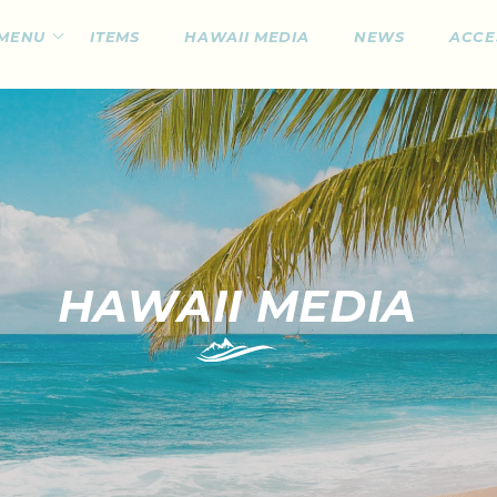
MENU
ITEMS
HAWAII MEDIA
NEWS
ACCE
HAWAII MEDIA