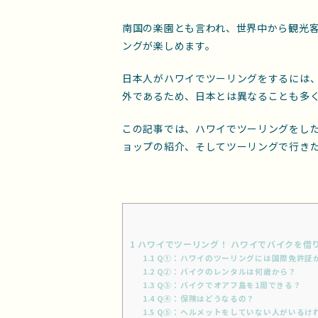
南国の楽園とも言われ、世界中から観光
ングが楽しめます。
日本人がハワイでツーリングをするには
外であるため、日本とは異なることも多
この記事では、ハワイでツーリングをし
ョップの紹介、そしてツーリングで行き
1
ハワイでツーリング！ ハワイでバイクを借
1.1
Q①：ハワイのツーリングには国際免許証
1.2
Q②：バイクのレンタルは何歳から？
1.3
Q③：バイクでオアフ島を1周できる？
1.4
Q④：保険はどうなるの？
1.5
Q⑤：ヘルメットをしていない人がいるけ