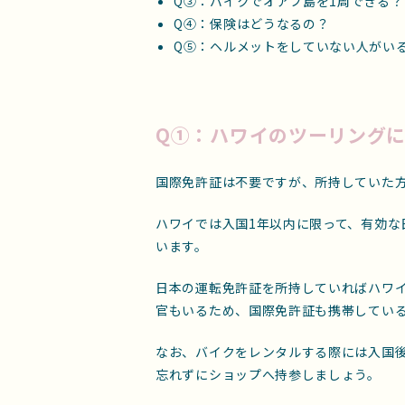
Q③：バイクでオアフ島を1周できる？
Q④：保険はどうなるの？
Q⑤：ヘルメットをしていない人がい
Q①：ハワイのツーリング
国際免許証は不要ですが、所持していた
ハワイでは入国1年以内に限って、有効な
います。
日本の運転免許証を所持していればハワ
官もいるため、国際免許証も携帯してい
なお、バイクをレンタルする際には入国
忘れずにショップへ持参しましょう。