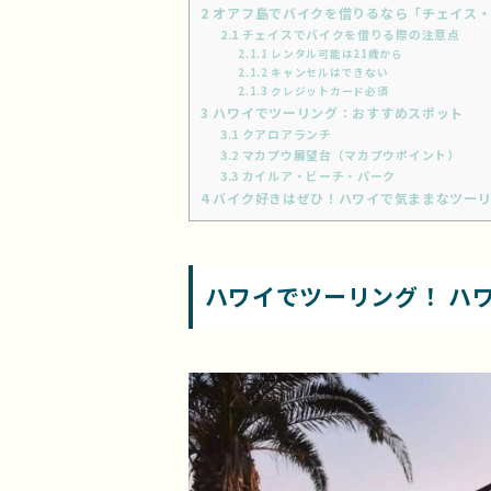
2
オアフ島でバイクを借りるなら「チェイス・
2.1
チェイスでバイクを借りる際の注意点
2.1.1
レンタル可能は21歳から
2.1.2
キャンセルはできない
2.1.3
クレジットカード必須
3
ハワイでツーリング：おすすめスポット
3.1
クアロアランチ
3.2
マカプウ展望台（マカプウポイント）
3.3
カイルア・ビーチ・パーク
4
バイク好きはぜひ！ハワイで気ままなツーリ
ハワイでツーリング！ ハ