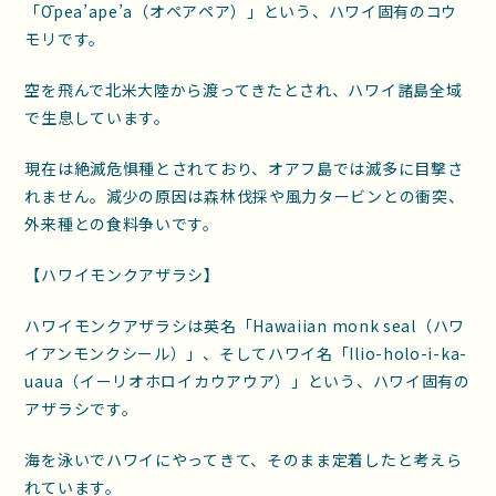
「Ōpea’ape’a（オペアペア）」という、ハワイ固有のコウ
モリです。
空を飛んで北米大陸から渡ってきたとされ、ハワイ諸島全域
で生息しています。
現在は絶滅危惧種とされており、オアフ島では滅多に目撃さ
れません。減少の原因は森林伐採や風力タービンとの衝突、
外来種との食料争いです。
【ハワイモンクアザラシ】
ハワイモンクアザラシは英名「Hawaiian monk seal（ハワ
イアンモンクシール）」、そしてハワイ名「Ilio-holo-i-ka-
uaua（イーリオホロイカウアウア）」という、ハワイ固有の
アザラシです。
海を泳いでハワイにやってきて、そのまま定着したと考えら
れています。