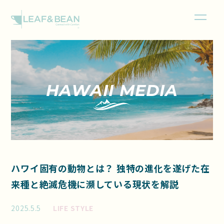
HAWAII MEDIA
ハワイ固有の動物とは？ 独特の進化を遂げた在
来種と絶滅危機に瀕している現状を解説
2025.5.5
LIFE STYLE