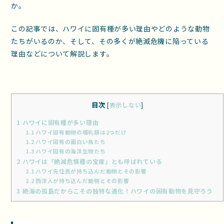
か。
この記事では、ハワイに固有種が多い理由やどのような動物
たちがいるのか、そして、その多くが絶滅危機に陥っている
理由などについて解説します。
目次
[
表示しない
]
1
ハワイに固有種が多い理由
1.1
ハワイ固有動物の哺乳類は2つだけ
1.2
ハワイ固有の面白い鳥たち
1.3
ハワイ固有の海洋生物たち
2
ハワイは「絶滅危惧種の宝庫」とも呼ばれている
2.1
ハワイ先住民が持ち込んだ動物とその影響
2.2
西洋人が持ち込んだ動物とその影響
3
絶海の孤島だからこその独特な進化！ハワイの固有動物を見守ろう