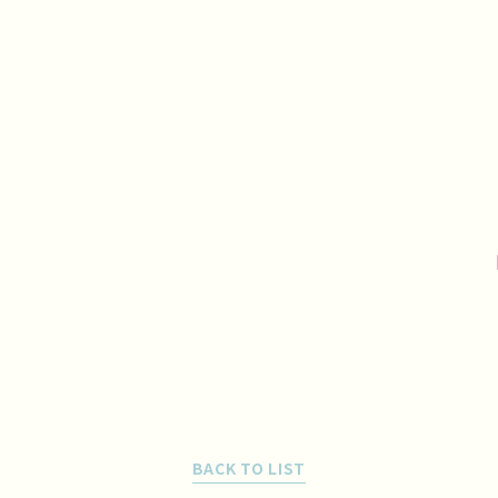
くるみ
エビ
カニ
落花生
日本の法規で定められたアレルギー物質8品目の使用の有無
をご説明するもので、お客様のメニュー選択のご参考として
いただくものです。
お客様にアレルギー症状が発症しないと
いうことを保証するものではありません。
これらのメニュー
の加工・調理には、アレルギー物質8品目を含む食品を加
工・調理した装置・器具と共通のものを使用しております。
また、アレルゲン除去食品ではありませんので、ご注文はお
客様によるご判断をお願いいたします。
BACK TO LIST