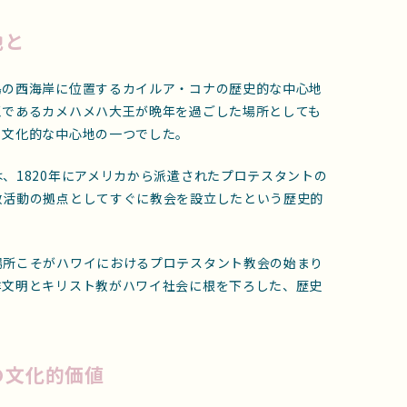
地と
島の西海岸に位置するカイルア・コナの歴史的な中心地
王であるカメハメハ大王が晩年を過ごした場所としても
・文化的な中心地の一つでした。
、1820年にアメリカから派遣されたプロテスタントの
教活動の拠点としてすぐに教会を設立したという歴史的
場所こそがハワイにおけるプロテスタント教会の始まり
洋文明とキリスト教がハワイ社会に根を下ろした、歴史
の文化的価値