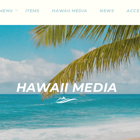
MENU
ITEMS
HAWAII MEDIA
NEWS
ACCE
HAWAII MEDIA