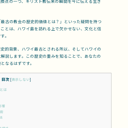
転換点の一つ、キリスト教伝来の瞬間を今に伝える生き
「最古の教会の歴史的価値とは？」といった疑問を持つ
ることは、ハワイ島を訪れる上で欠かせない、文化と信
です。
歴史的背景、ハワイ最古とされる所以、そしてハワイの
に解説します。この歴史の重みを知ることで、あなたの
験となるはずです。
目次
[
表示しない
]
とは
影響
術
法