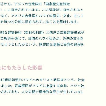
深さから、アメリカ合衆国の「国家歴史登録財
oric Places）」に指定されています。この登録財に指定されると
でなく、アメリカ合衆国とハワイの歴史、文化、そして
値を持つと公的に認められていることを意味します。
統的な建築技術（素材の利用）と西洋の宗教建築様式が
この教会を通じて、当時のハワイ社会が、外来の文化を
させようとしたかという、歴史的な葛藤と受容の過程を
会にもたらした影響
19世紀初頭のハワイへのキリスト教伝来という、社会
りました。宣教師団がハワイに上陸する直前、ハワイ社
止されており、人々の間で精神的な空白が生じていまし