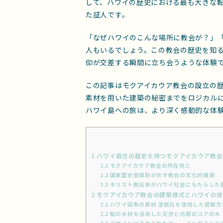
して、ハワイの歴史における最も大きな
た証人です。
「なぜハワイのこんな場所に教会が？」
人もいるでしょう。この教会の歴史を知
仰が交差する瞬間に立ち会うような体験
この記事はモクアイカウア教会の設立の
素材を用いた建築の秘密までをロジカル
ハワイ島への旅は、より深く感動的な体
1
ハワイ最古の歴史を持つモクアイカウア教会
1.1
モクアイカウア教会の所在地と
1.2
国家歴史登録財が示す教会の文化的価値
1.3
キリスト教伝来がハワイ社会にもたらした
2
モクアイカウア教会の建築様式とハワイの技
2.1
ハワイ固有の素材 溶岩石を使用した建築方
2.2
船の木材を活用した天井と内部のコアの木