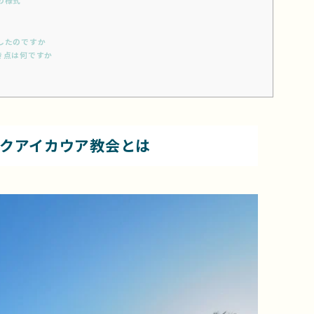
の様式
したのですか
き点は何ですか
クアイカウア教会とは