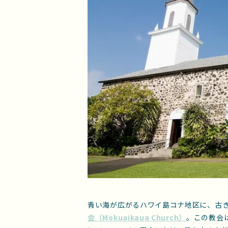
青い海が広がるハワイ島コナ地区に、古
会（Mokuaikaua Church）
。この教会