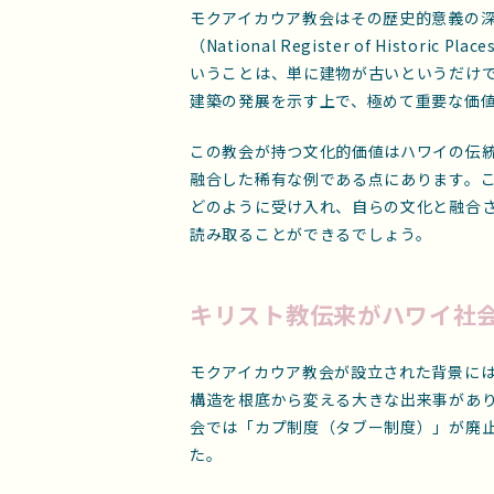
モクアイカウア教会はその歴史的意義の
（National Register of Hist
いうことは、単に建物が古いというだけ
建築の発展を示す上で、極めて重要な価
この教会が持つ文化的価値はハワイの伝
融合した稀有な例である点にあります。
どのように受け入れ、自らの文化と融合
読み取ることができるでしょう。
キリスト教伝来がハワイ社
モクアイカウア教会が設立された背景には
構造を根底から変える大きな出来事があ
会では「カプ制度（タブー制度）」が廃
た。