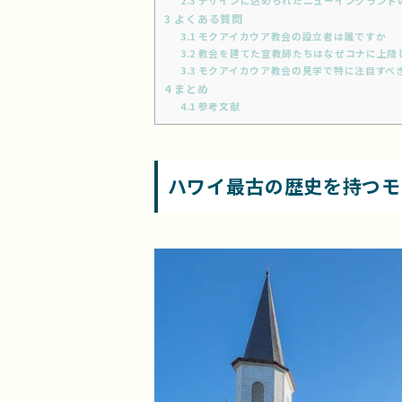
2.3
デザインに込められたニューイングランド
3
よくある質問
3.1
モクアイカウア教会の設立者は誰ですか
3.2
教会を建てた宣教師たちはなぜコナに上陸
3.3
モクアイカウア教会の見学で特に注目すべ
4
まとめ
4.1
参考文献
ハワイ最古の歴史を持つモ