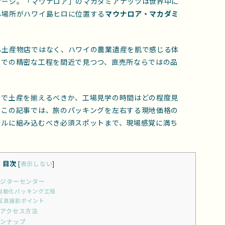
ケージ。「マウナロア」のマカダミアナッツは世界中に
る場所がハワイ島ヒロに位置する
マウナロア・マカダミ
る土産物店ではなく、ハワイの農業遺産を肌で感じる体
までの精密な工程を間近で見つつ、直売所ならではの品
こで土産を揃えるべきか、工場見学の時間はどの程度見
。この記事では、旅のパッキングを左右する現地価格の
ールに組み込むべき必須スポットまで、現場感覚に満ち
目次
[
表示しない
]
ジターセンター
自動化パッキング工程
写真撮影ポイント
アクセス方法
ンナップ