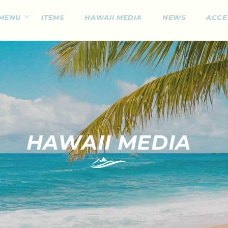
MENU
ITEMS
HAWAII MEDIA
NEWS
ACCE
HAWAII MEDIA