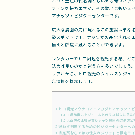
ハワイ土産の代名詞ともいえる青いパッ
ファンを持ちますが、その聖地ともいえ
アナッツ・ビジターセンター
です。
広大な農園の先に現れるこの施設は単な
験スポットです。ナッツが製品化される
揃えと鮮度に触れることができます。
レンタカーでヒロ周辺を観光する際、ど
込めば良いのかと迷う方も多いでしょう
リアルから、ヒロ観光のタイムスケジュ
た情報を提示します。
1
ヒロ観光マウナロア・マカダミアナッツ・ビ
1.1
工場稼働スケジュールとガラス越しに見る
1.2
火山灰の土壌が育むナッツ農園の遊歩道と
2
迷わず到着するためのビジターセンターへの
3
直売所ならではの仕入れメリットと限定ライ