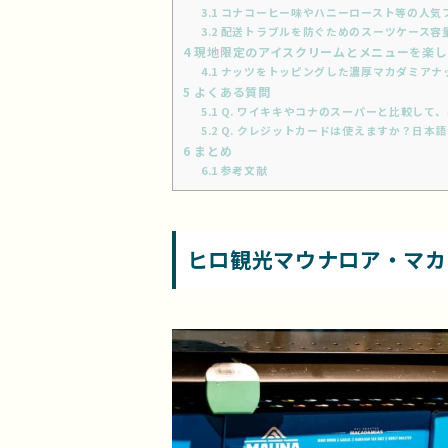
3.1
コナコーヒー味やハニーロースト等の人気
3.2
配送トラブルを防ぐためのスーツケース容
4
現地限定のアイスクリームとメニューを楽し
4.1
ナッツをトッピングした濃厚マカダミアナ
5
よくある質問
5.1
Q. ワイキキやコナのスーパーと比較して
5.2
Q. クレジットカードは使えますか？日本
6
まとめ
6.1
参考文献
ヒロ観光マウナロア・マカ