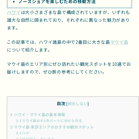
ノースショアを楽しむための移動方法
ハワイ
は大小さまざまな島で構成されていますが、いずれも
雄大な自然に囲まれており、それぞれに異なった魅力があり
ます。
この記事では、ハワイ諸島の中で2番目に大きな島
マウイ島
について紹介します。
マウイ島のエリア別にぜひ訪れたい観光スポットを10選でお
届けしますので、ぜひ旅の参考にしてください。
目次
[
表示しない
]
1
ハワイ・マウイ島の基本情報
1.1
マウイ島は4つのパートに分けられる
2
マウイ島 東部エリアのおすすめ観光スポット
2.1
ハナ
2.2
ピピワイ・トレイル