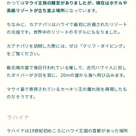
かつては
マウイ王族の離宮がありましたが、現在はホテルや
高級リゾートが立ち並ぶ場所
になっています。
ちなみに、カアナパリはハワイで最初に計画されたリゾート
の元祖です。世界中のリゾートのモデルにもなりました。
カアナパリを訪問した際には、ぜひ「クリフ・ダイビング」
をご覧ください。
最北端の崖で毎日行われている催しで、古代ハワイ人に扮し
たダイバーが夕日を背に、20mの崖から海へ飛び込みます。
マウイ島で崇拝されているカヘキリ王の離れ技を再現したも
のだそうです。
ラハイナ
ラハイナは19世紀初めころにハワイ王国の首都があった場所