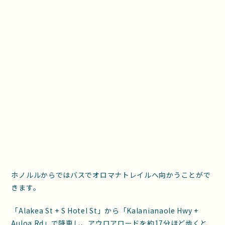
ホノルルからではバスでオロマナトレイルへ向かうことがで
きます。
「Alakea St + S Hotel St」から「Kalanianaole Hwy +
Auloa Rd」で降車し、アウロアロードを約17分ほど歩くと