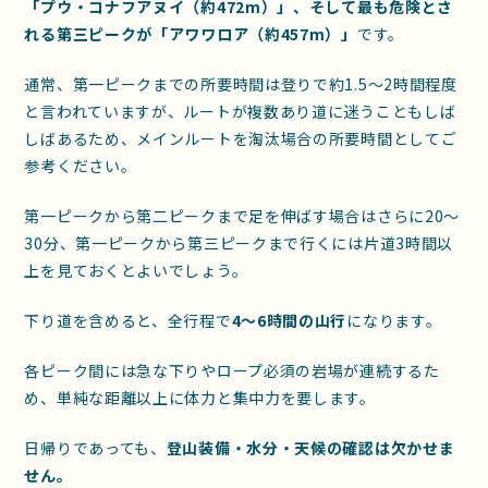
「プウ・コナフアヌイ（約472m）」、そして最も危険とさ
れる第三ピークが「アワワロア（約457m）」
です。
通常、第一ピークまでの所要時間は登りで約1.5〜2時間程度
と言われていますが、ルートが複数あり道に迷うこともしば
しばあるため、メインルートを淘汰場合の所要時間としてご
参考ください。
第一ピークから第二ピークまで足を伸ばす場合はさらに20〜
30分、第一ピークから第三ピークまで行くには片道3時間以
上を見ておくとよいでしょう。
下り道を含めると、全行程で
4〜6時間の山行
になります。
各ピーク間には急な下りやロープ必須の岩場が連続するた
め、単純な距離以上に体力と集中力を要します。
日帰りであっても、
登山装備・水分・天候の確認は欠かせま
せん。