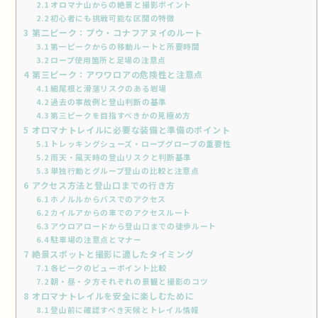
2.1
オロマナ山からの絶景と撮影ポイント
2.2
初心者にも挑戦可能な区間の特徴
3
第二ピーク：プウ・コナフアヌイのルート
3.1
第一ピークからの移動ルートと所要時間
3.2
ロープ使用箇所と足場の注意点
4
第三ピーク：アワワロアの危険性と注意点
4.1
細尾根と滑落リスクのある岩場
4.2
過去の事故例と登山判断の基準
4.3
第三ピークを目指すべきかの見極め方
5
オロマナトレイルに必要な装備と準備のポイント
5.1
トレッキングシューズ・ロープグローブの重要性
5.2
雨天・風天時の登山リスクと判断基準
5.3
単独行動とグループ登山の比較と注意点
6
アクセス方法と登山口までの行き方
6.1
ホノルルからバスでのアクセス
6.2
カイルアからの車でのアクセスルート
6.3
アウロアロードから登山口までの徒歩ルート
6.4
駐車場の注意点とマナー
7
絶景スポットと撮影に適したタイミング
7.1
各ピークのビューポイント比較
7.2
朝・昼・夕方それぞれの景観と撮影のコツ
8
オロマナトレイルを安全に楽しむために
8.1
登山前に確認すべき天候とトレイル情報