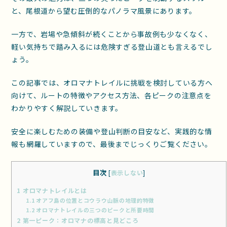
と、尾根道から望む圧倒的なパノラマ風景にあります。
一方で、岩場や急傾斜が続くことから事故例も少なくなく、
軽い気持ちで踏み入るには危険すぎる登山道とも言えるでし
ょう。
この記事では、オロマナトレイルに挑戦を検討している方へ
向けて、ルートの特徴やアクセス方法、各ピークの注意点を
わかりやすく解説していきます。
安全に楽しむための装備や登山判断の目安など、実践的な情
報も網羅していますので、最後までじっくりご覧ください。
目次
[
表示しない
]
1
オロマナトレイルとは
1.1
オアフ島の位置とコウラウ山脈の地理的特徴
1.2
オロマナトレイルの三つのピークと所要時間
2
第一ピーク：オロマナの標高と見どころ