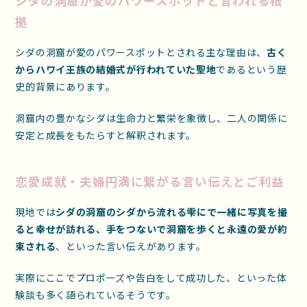
シダの洞窟が愛のパワースポットと言われる根
拠
シダの洞窟が愛のパワースポットとされる主な理由は、
古く
からハワイ王族の結婚式が行われていた聖地
であるという歴
史的背景にあります。
洞窟内の豊かなシダは生命力と繁栄を象徴し、二人の関係に
安定と成長をもたらすと解釈されます。
恋愛成就・夫婦円満に繋がる言い伝えとご利益
現地では
シダの洞窟のシダから流れる雫にで一緒に写真を撮
ると幸せが訪れる、手をつないで洞窟を歩くと永遠の愛が約
束される
、といった言い伝えがあります。
実際にここでプロポーズや告白をして成功した、といった体
験談も多く語られているそうです。