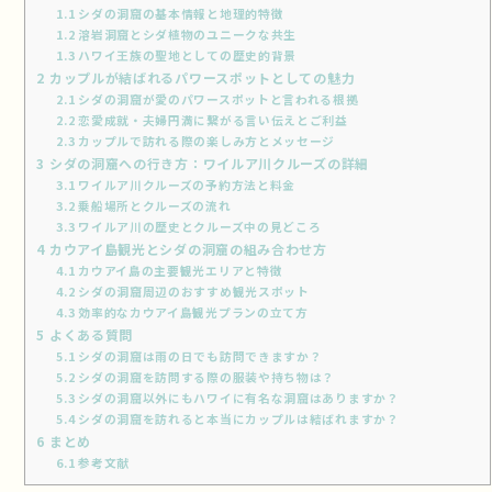
1.1
シダの洞窟の基本情報と地理的特徴
1.2
溶岩洞窟とシダ植物のユニークな共生
1.3
ハワイ王族の聖地としての歴史的背景
2
カップルが結ばれるパワースポットとしての魅力
2.1
シダの洞窟が愛のパワースポットと言われる根拠
2.2
恋愛成就・夫婦円満に繋がる言い伝えとご利益
2.3
カップルで訪れる際の楽しみ方とメッセージ
3
シダの洞窟への行き方：ワイルア川クルーズの詳細
3.1
ワイルア川クルーズの予約方法と料金
3.2
乗船場所とクルーズの流れ
3.3
ワイルア川の歴史とクルーズ中の見どころ
4
カウアイ島観光とシダの洞窟の組み合わせ方
4.1
カウアイ島の主要観光エリアと特徴
4.2
シダの洞窟周辺のおすすめ観光スポット
4.3
効率的なカウアイ島観光プランの立て方
5
よくある質問
5.1
シダの洞窟は雨の日でも訪問できますか？
5.2
シダの洞窟を訪問する際の服装や持ち物は？
5.3
シダの洞窟以外にもハワイに有名な洞窟はありますか？
5.4
シダの洞窟を訪れると本当にカップルは結ばれますか？
6
まとめ
6.1
参考文献