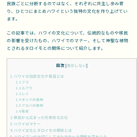
民族ごとに分断するのではなく、それぞれに共生し歩み寄
り、ひとつにまとめハワイという独特の文化を作り上げてい
ます。
この記事では、ハワイの文化について、伝統的なものや移民
の影響を受けたもの、ハワイでのマナー、そして神聖な植物
とされるタロイモとの関係について紹介します。
目次
[
表示しない
]
1
ハワイの伝統文化や風習とは
1.1
フラ
1.2
ルアウ
1.3
レイ
1.4
オハナの精神
1.5
アロハの精神
1.6
敬老
2
移民から広まった代表的な文化
3
ハワイのマナー
4
ハワイ文化とタロイモの関係とは
5
ハワイアンが大切にしてきた文化への理解を深めよう