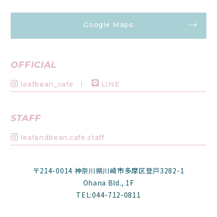
Google Maps
OFFICIAL
leafbean_cafe
LINE
STAFF
leafandbean.cafe.staff
〒214-0014 神奈川県川崎市多摩区登戸3282-1
Ohana Bld., 1F
TEL:044-712-0811