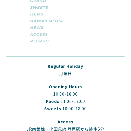
GRAND
SWEETS
ITEMS
HAWAII MEDIA
NEWS
ACCESS
RECRUIT
Regular Holiday
月曜日
Opening Hours
10:00-18:00
Foods
11:00-17:00
Sweets
10:00-18:00
Access
JR南武線・小田急線 登戸駅から徒歩5分